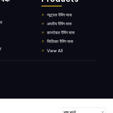
न्यूट्रल रैमिंग मास
इल
अम्लीय रैमिंग मास
कास्टेबल रैमिंग मास
सिलिका रैमिंग मास
र
बेसिक रैमिंग मास
View All
फ़्यूज्ड सिलिका
बेंटोनाइट
फर्नेस कुंडल कोटिंग सामग्री
फर्नेस प्रीकास्ट डालना
स्वचालित लाइनिंग वाइब्रेटर
गैस विसारक
एल्यूमिनियम शॉट
भाषा बदलें