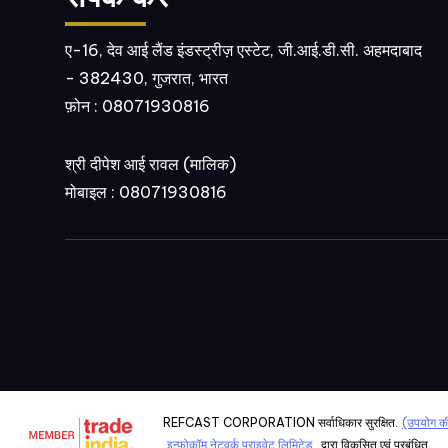
ए-16, देव आई लैंड इंडस्ट्रीज़ एस्टेट, जी.आई.डी.सी. अहमदाबाद
- 382430, गुजरात, भारत
फ़ोन :
08071930816
श्री दीपेश आई रावल
(
मालिक
)
मोबाइल :
08071930816
REFCAST CORPORATION सर्वाधिकार सुरक्षित.
(उपयोग की 
इन्फोकॉम नेटवर्क प्राइवेट लिमिटेड .
द्वारा विकसित एवं प्रबंधित