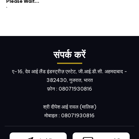
Please Wait...
`
संपर्क करें
ए-16, देव आई लैंड इंडस्ट्रीज़ एस्टेट, जी.आई.डी.सी. अहमदाबाद -
382430, गुजरात, भारत
फ़ोन :
08071930816
श्री दीपेश आई रावल
(
मालिक
)
मोबाइल :
08071930816