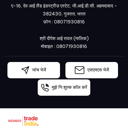
ए-16, देव आई लैंड इंडस्ट्रीज़ एस्टेट, जी.आई.डी.सी. अहमदाबाद -
382430, गुजरात, भारत
फ़ोन :
08071930816
श्री दीपेश आई रावल
(
मालिक
)
मोबाइल :
08071930816
जांच भेजें
एसएमएस भेजें
मुझे निःशुल्क कॉल करें