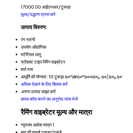
17000.00 आईएनआर/टुकड़ा
मूल्य/उद्धरण प्राप्त करें
उत्पाद विवरण:
रंग
नारंगी
उपयोग
औद्योगिक
मटेरियल
धातु
प्रॉडक्ट टाइप
रैमिंग वाइब्रेटर
शर्त
नया
आपूर्ति की योग्यता :
10 टुकड़ा à¤ªà¥à¤°à¤¤à¤¿ à¤¦à¤¿à¤¨
अधिक देखने के लिए क्लिक करें
अपना उत्पाद साझा करें:
वापस कॉल करने का अनुरोध
जांच भेजें
रैमिंग वाइब्रेटर मूल्य और मात्रा
न्यूनतम आदेश मात्रा
1
माप की इकाई
टुकड़ा/टुकड़े