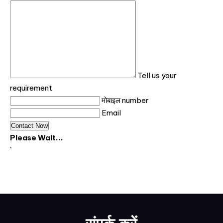
Tell us your
requirement
मोबाइल number
Email
Please Wait...
`