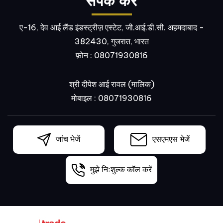
संपर्क करें
ए-16, देव आई लैंड इंडस्ट्रीज़ एस्टेट, जी.आई.डी.सी. अहमदाबाद -
382430, गुजरात, भारत
फ़ोन :
08071930816
श्री दीपेश आई रावल
(
मालिक
)
मोबाइल :
08071930816
जांच भेजें
एसएमएस भेजें
मुझे निःशुल्क कॉल करें