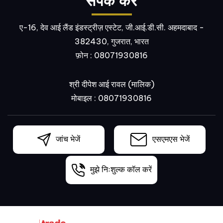
संपर्क करें
ए-16, देव आई लैंड इंडस्ट्रीज़ एस्टेट, जी.आई.डी.सी. अहमदाबाद -
382430, गुजरात, भारत
फ़ोन :
08071930816
श्री दीपेश आई रावल
(
मालिक
)
मोबाइल :
08071930816
जांच भेजें
एसएमएस भेजें
मुझे निःशुल्क कॉल करें