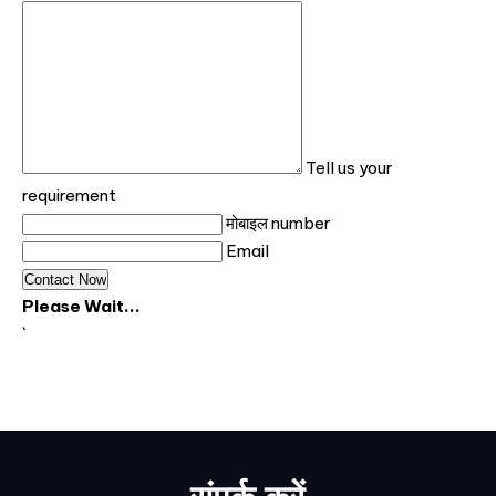
Tell us your
requirement
मोबाइल number
Email
Please Wait...
`